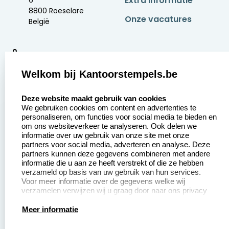
Extra informatie
6
8800 Roeselare
Onze vacatures
België
9
2377 beoordelingen
Welkom bij Kantoorstempels.be
Zakelijk:
Klantenservice:
select language
Deze website maakt gebruik van cookies
We gebruiken cookies om content en advertenties te
Aanvraag op maat
Contact opnemen
personaliseren, om functies voor social media te bieden en
om ons websiteverkeer te analyseren. Ook delen we
Betaling &
Veel gestelde vragen
informatie over uw gebruik van onze site met onze
Verzending
partners voor social media, adverteren en analyse. Deze
Retourneren
partners kunnen deze gegevens combineren met andere
Wederverkoper
informatie die u aan ze heeft verstrekt of die ze hebben
Herroepingsrecht
worden
verzameld op basis van uw gebruik van hun services.
Voor meer informatie over de gegevens welke wij
verzamelen verwijzen wij u graag door naar ons privacy
statement.
Productinformatie:
Meer informatie