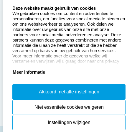
Zakelijk:
Klantenservice:
select language
Deze website maakt gebruik van cookies
We gebruiken cookies om content en advertenties te
Aanvraag op maat
Contact opnemen
personaliseren, om functies voor social media te bieden en
om ons websiteverkeer te analyseren. Ook delen we
Betaling &
Veel gestelde vragen
informatie over uw gebruik van onze site met onze
Verzending
partners voor social media, adverteren en analyse. Deze
Retourneren
partners kunnen deze gegevens combineren met andere
Wederverkoper
informatie die u aan ze heeft verstrekt of die ze hebben
Herroepingsrecht
worden
verzameld op basis van uw gebruik van hun services.
Voor meer informatie over de gegevens welke wij
verzamelen verwijzen wij u graag door naar ons privacy
statement.
Productinformatie:
Meer informatie
Instructiepagina
Akkoord met alle instellingen
Aanleverspecificaties
Safety Sheets
Niet essentiële cookies weigeren
Sitemap
Instellingen wijzigen
algemene voorwaarden
disclaimer