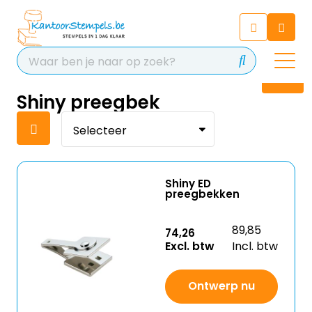
Chatbot
Chat 24/7 met onze chatbot
voor hulp
Contact
Shiny preegbek
Shiny ED
preegbekken
89,85
74,26
Excl. btw
Incl. btw
Ontwerp nu