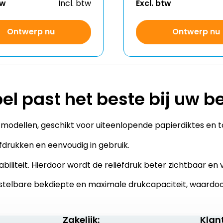
tw
Incl. btw
Excl. btw
Ontwerp nu
Ontwerp nu
l past het beste bij uw b
e modellen, geschikt voor uiteenlopende papierdiktes en 
iëfdrukken en eenvoudig in gebruik.
biliteit. Hierdoor wordt de reliëfdruk beter zichtbaar en 
nstelbare bekdiepte en maximale drukcapaciteit, waardoo
Zakelijk:
Klan