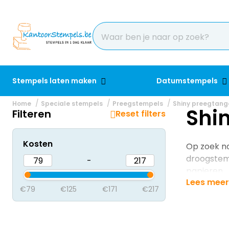
Stempels laten maken
Datumstempels
Home
Speciale stempels
Preegstempels
Shiny preegtang
Shi
Filteren
Reset filters
Kosten
Op zoek na
droogstemp
-
papieren.
Lees meer
€79
€125
€171
€217