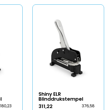
Shiny ELR
l
Blinddrukstempel
311,22
180,23
376,58