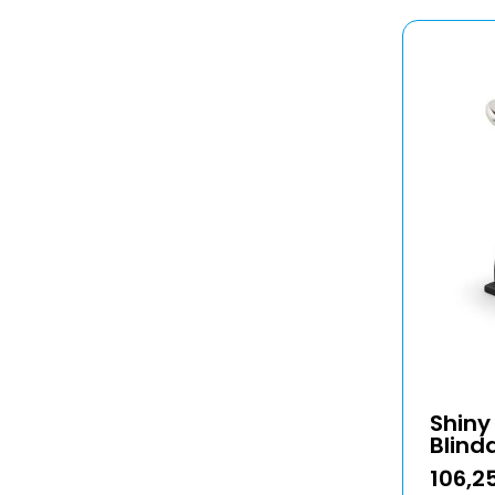
Shiny
Blind
106,2