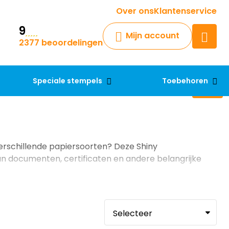
Krijg een antwoord op uw vraag
Over ons
Klantenservice
9
Chatbot
Mijn account
2377 beoordelingen
Chat 24/7 met onze chatbot
voor hulp
Contact
Speciale stempels
Toebehoren
erschillende papiersoorten? Deze Shiny
an documenten, certificaten en andere belangrijke