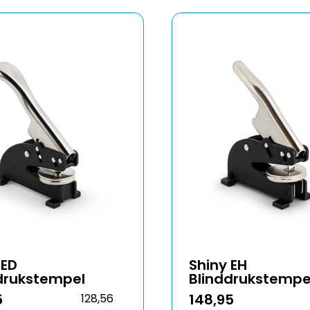
 ED
Shiny EH
drukstempel
Blinddrukstempe
5
148,95
128,56