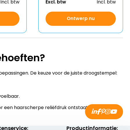
Incl. btw
Excl. btw
Incl. btw
Ontwerp nu
ehoeften?
toepassingen. De keuze voor de juiste droogstempel:
voelbaar.
r een haarscherpe reliëfdruk ontstaat.
tenservice:
Productinformatie: