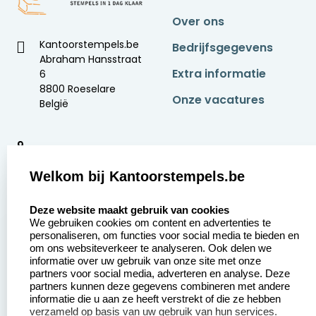
Over ons
Kantoorstempels.be
Bedrijfsgegevens
Abraham Hansstraat
Extra informatie
6
8800 Roeselare
Onze vacatures
België
9
2377 beoordelingen
Welkom bij Kantoorstempels.be
Zakelijk:
Klantenservice:
select language
Deze website maakt gebruik van cookies
We gebruiken cookies om content en advertenties te
Aanvraag op maat
Contact opnemen
personaliseren, om functies voor social media te bieden en
om ons websiteverkeer te analyseren. Ook delen we
Betaling &
Veel gestelde vragen
informatie over uw gebruik van onze site met onze
Verzending
partners voor social media, adverteren en analyse. Deze
Retourneren
partners kunnen deze gegevens combineren met andere
Wederverkoper
informatie die u aan ze heeft verstrekt of die ze hebben
Herroepingsrecht
worden
verzameld op basis van uw gebruik van hun services.