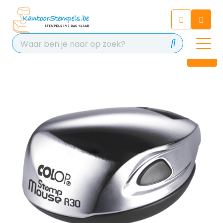
Chatbot
Chat 24/7 met onze chatbot
voor hulp
Contact