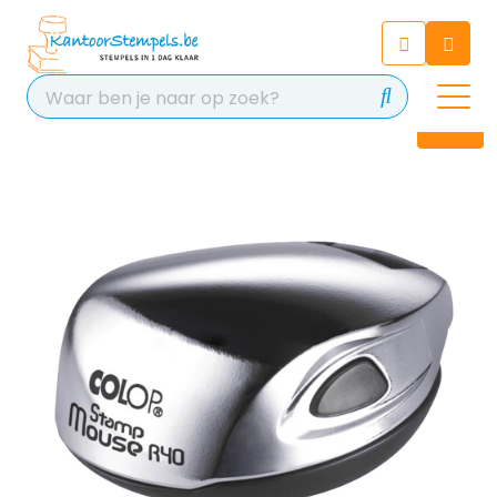
Chatbot
Chat 24/7 met onze chatbot
voor hulp
Contact