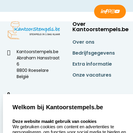
Over
Kantoorstempels.be
Over ons
Kantoorstempels.be
Bedrijfsgegevens
Abraham Hansstraat
Extra informatie
6
8800 Roeselare
Onze vacatures
België
9
2377 beoordelingen
Welkom bij Kantoorstempels.be
Zakelijk:
Klantenservice:
select language
Deze website maakt gebruik van cookies
We gebruiken cookies om content en advertenties te
Aanvraag op maat
Contact opnemen
personaliseren, om functies voor social media te bieden en