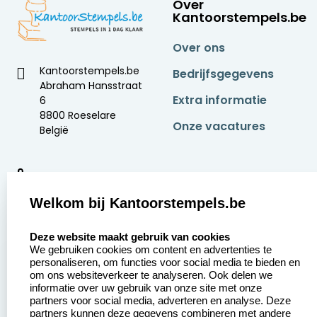
Over
Kantoorstempels.be
Over ons
Kantoorstempels.be
Bedrijfsgegevens
Abraham Hansstraat
Extra informatie
6
8800 Roeselare
Onze vacatures
België
9
2378 beoordelingen
Welkom bij Kantoorstempels.be
Zakelijk:
Klantenservice:
select language
Deze website maakt gebruik van cookies
We gebruiken cookies om content en advertenties te
Aanvraag op maat
Contact opnemen
personaliseren, om functies voor social media te bieden en
om ons websiteverkeer te analyseren. Ook delen we
Betaling &
Veel gestelde vragen
informatie over uw gebruik van onze site met onze
Verzending
partners voor social media, adverteren en analyse. Deze
Retourneren
partners kunnen deze gegevens combineren met andere