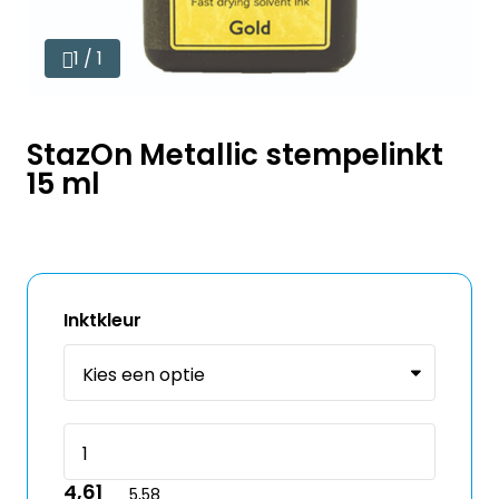
1 / 1
StazOn Metallic stempelinkt
15 ml
Inktkleur
4,61
5,58