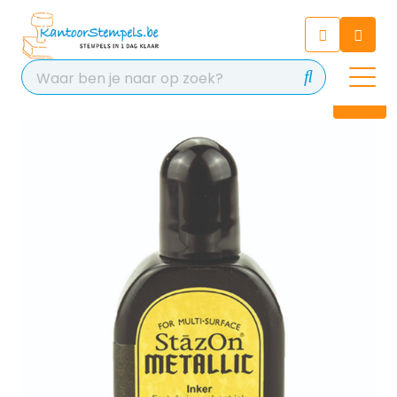
Chatbot
Chat 24/7 met onze chatbot
voor hulp
Contact