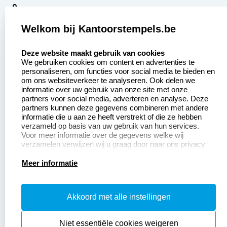
9
2377 beoordelingen
Welkom bij Kantoorstempels.be
Zakelijk:
Klantenservice:
select language
Deze website maakt gebruik van cookies
We gebruiken cookies om content en advertenties te
Aanvraag op maat
Contact opnemen
personaliseren, om functies voor social media te bieden en
om ons websiteverkeer te analyseren. Ook delen we
Betaling &
Veel gestelde vragen
informatie over uw gebruik van onze site met onze
Verzending
partners voor social media, adverteren en analyse. Deze
Retourneren
partners kunnen deze gegevens combineren met andere
Wederverkoper
informatie die u aan ze heeft verstrekt of die ze hebben
Herroepingsrecht
worden
verzameld op basis van uw gebruik van hun services.
Voor meer informatie over de gegevens welke wij
verzamelen verwijzen wij u graag door naar ons privacy
statement.
Productinformatie:
Meer informatie
Instructiepagina
Akkoord met alle instellingen
Aanleverspecificaties
Safety Sheets
Niet essentiële cookies weigeren