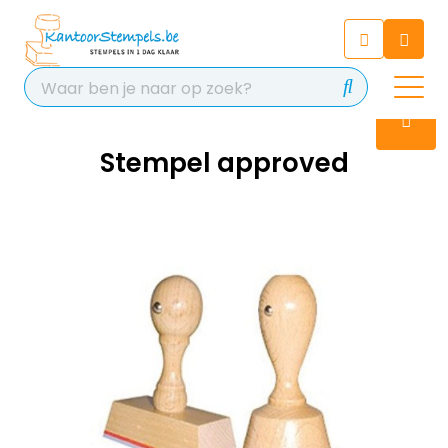
Chatbot
Chat 24/7 met onze chatbot
voor hulp
Contact
Stempel approved