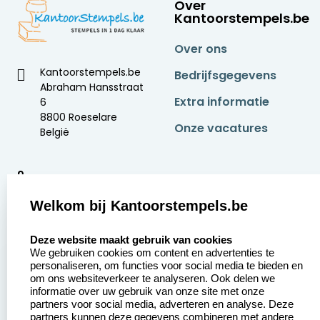
Over
Kantoorstempels.be
Over ons
Kantoorstempels.be
Bedrijfsgegevens
Abraham Hansstraat
Extra informatie
6
8800 Roeselare
Onze vacatures
België
9
2377 beoordelingen
Welkom bij Kantoorstempels.be
Zakelijk:
Klantenservice:
select language
Deze website maakt gebruik van cookies
We gebruiken cookies om content en advertenties te
Aanvraag op maat
Contact opnemen
personaliseren, om functies voor social media te bieden en
om ons websiteverkeer te analyseren. Ook delen we
Betaling &
Veel gestelde vragen
informatie over uw gebruik van onze site met onze
Verzending
partners voor social media, adverteren en analyse. Deze
Retourneren
partners kunnen deze gegevens combineren met andere