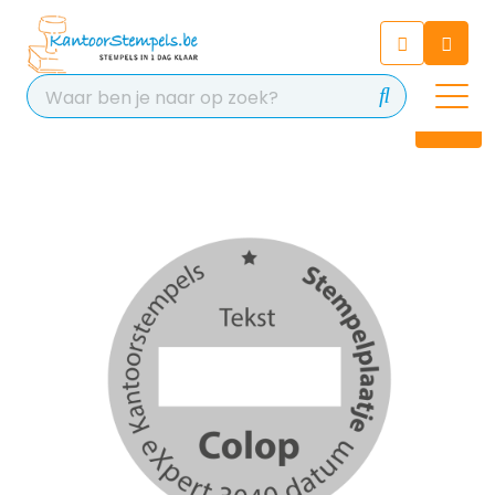
Chatbot
Chat 24/7 met onze chatbot
voor hulp
Contact