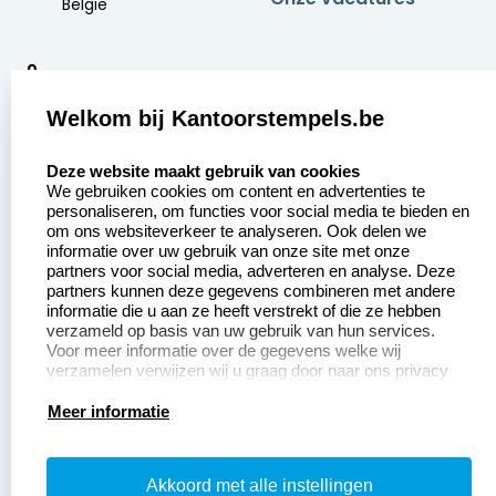
België
9
2377 beoordelingen
Welkom bij Kantoorstempels.be
Zakelijk:
Klantenservice:
select language
Deze website maakt gebruik van cookies
We gebruiken cookies om content en advertenties te
Aanvraag op maat
Contact opnemen
personaliseren, om functies voor social media te bieden en
om ons websiteverkeer te analyseren. Ook delen we
Betaling &
Veel gestelde vragen
informatie over uw gebruik van onze site met onze
Verzending
partners voor social media, adverteren en analyse. Deze
Retourneren
partners kunnen deze gegevens combineren met andere
Wederverkoper
informatie die u aan ze heeft verstrekt of die ze hebben
Herroepingsrecht
worden
verzameld op basis van uw gebruik van hun services.
Voor meer informatie over de gegevens welke wij
verzamelen verwijzen wij u graag door naar ons privacy
statement.
Productinformatie:
Meer informatie
Instructiepagina
Akkoord met alle instellingen