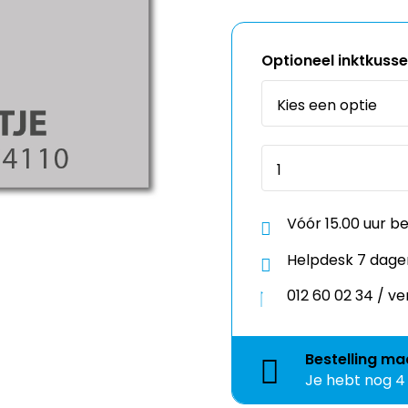
Optioneel inktkuss
Vóór 15.00 uur b
Helpdesk 7 dage
012 60 02 34 / 
Bestelling
ma
Je hebt nog
4