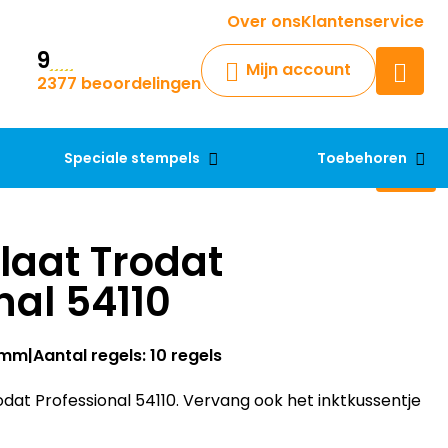
Krijg een antwoord op uw vraag
Over ons
Klantenservice
9
Chatbot
Mijn account
2377 beoordelingen
Chat 24/7 met onze chatbot
voor hulp
Contact
Speciale stempels
Toebehoren
laat Trodat
nal 54110
55mm
Aantal regels: 10 regels
dat Professional 54110. Vervang ook het inktkussentje