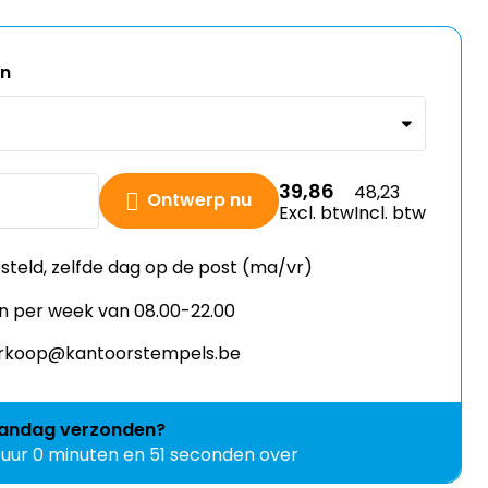
en
39,86
48,23
Ontwerp nu
Excl. btw
Incl. btw
esteld, zelfde dag op de post (ma/vr)
n per week van 08.00-22.00
verkoop@kantoorstempels.be
andag
verzonden?
 uur 0 minuten en 50 seconden over