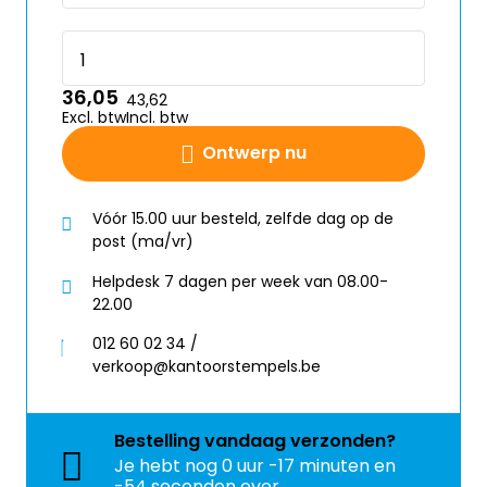
36,05
43,62
Excl. btw
Incl. btw
Ontwerp nu
Vóór 15.00 uur besteld, zelfde dag op de
post (ma/vr)
Helpdesk 7 dagen per week van 08.00-
22.00
012 60 02 34 /
verkoop@kantoorstempels.be
Bestelling
vandaag
verzonden?
Je hebt nog
0 uur -17 minuten en
-54 seconden over