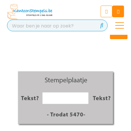
Chatbot
Chat 24/7 met onze chatbot
voor hulp
Contact