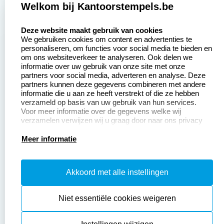
Welkom bij Kantoorstempels.be
Zakelijk:
Klantenservice:
select language
Deze website maakt gebruik van cookies
We gebruiken cookies om content en advertenties te
Aanvraag op maat
Contact opnemen
personaliseren, om functies voor social media te bieden en
om ons websiteverkeer te analyseren. Ook delen we
Betaling &
Veel gestelde vragen
informatie over uw gebruik van onze site met onze
Verzending
partners voor social media, adverteren en analyse. Deze
Retourneren
partners kunnen deze gegevens combineren met andere
Wederverkoper
informatie die u aan ze heeft verstrekt of die ze hebben
Herroepingsrecht
worden
verzameld op basis van uw gebruik van hun services.
Voor meer informatie over de gegevens welke wij
verzamelen verwijzen wij u graag door naar ons privacy
statement.
Productinformatie:
Meer informatie
Instructiepagina
Akkoord met alle instellingen
Aanleverspecificaties
Safety Sheets
Niet essentiële cookies weigeren
Sitemap