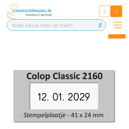
Chatbot
Chat 24/7 met onze chatbot
voor hulp
Contact