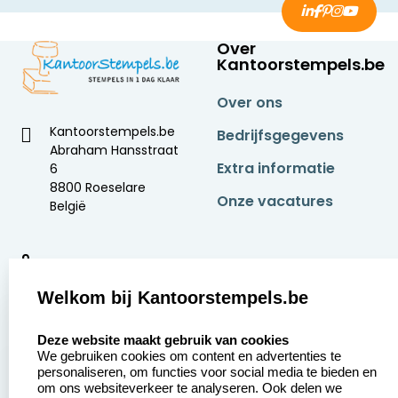
Over
Kantoorstempels.be
Over ons
Kantoorstempels.be
Bedrijfsgegevens
Abraham Hansstraat
Extra informatie
6
8800 Roeselare
Onze vacatures
België
9
2377 beoordelingen
Welkom bij Kantoorstempels.be
Zakelijk:
Klantenservice:
select language
Deze website maakt gebruik van cookies
We gebruiken cookies om content en advertenties te
Aanvraag op maat
Contact opnemen
personaliseren, om functies voor social media te bieden en
om ons websiteverkeer te analyseren. Ook delen we