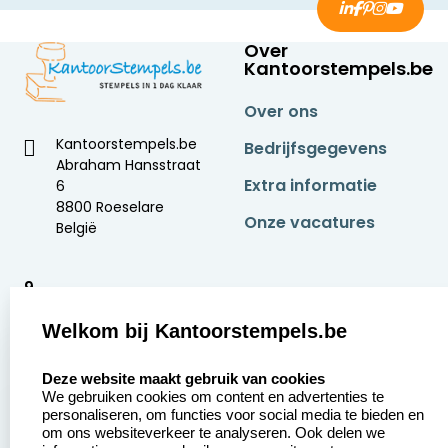
Over
Kantoorstempels.be
Over ons
Kantoorstempels.be
Bedrijfsgegevens
Abraham Hansstraat
Extra informatie
6
8800 Roeselare
Onze vacatures
België
9
2377 beoordelingen
Welkom bij Kantoorstempels.be
Zakelijk:
Klantenservice:
select language
Deze website maakt gebruik van cookies
We gebruiken cookies om content en advertenties te
Aanvraag op maat
Contact opnemen
personaliseren, om functies voor social media te bieden en
om ons websiteverkeer te analyseren. Ook delen we
Betaling &
Veel gestelde vragen