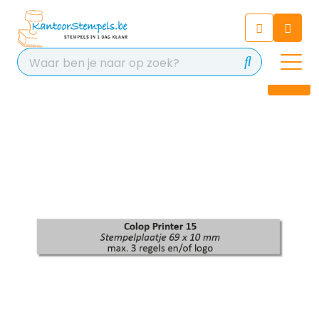
Chatbot
Chat 24/7 met onze chatbot
voor hulp
Contact