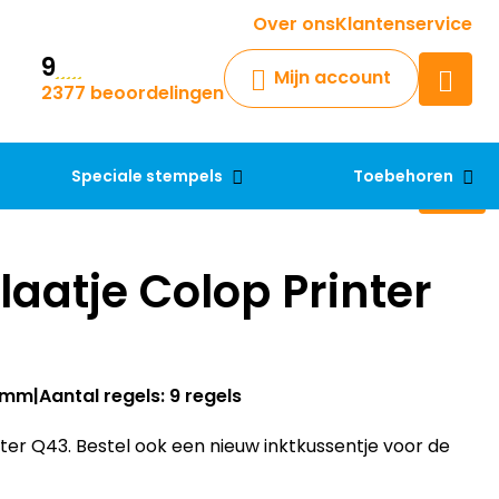
Krijg een antwoord op uw vraag
Over ons
Klantenservice
9
Chatbot
Mijn account
2377 beoordelingen
Chat 24/7 met onze chatbot
voor hulp
Contact
Speciale stempels
Toebehoren
aatje Colop Printer
43mm
Aantal regels: 9 regels
er Q43. Bestel ook een nieuw inktkussentje voor de