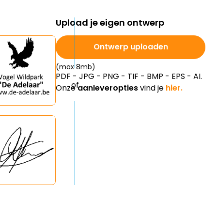
Upload je eigen ontwerp
Ontwerp uploaden
(max 8mb)
PDF - JPG - PNG - TIF - BMP - EPS - AI.
Onze
aanleveropties
vind je
hier.