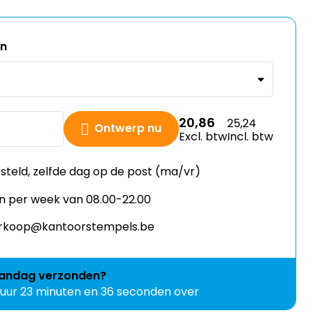
en
20,86
25,24
Ontwerp nu
Excl. btw
Incl. btw
esteld, zelfde dag op de post (ma/vr)
n per week van 08.00-22.00
verkoop@kantoorstempels.be
andag
verzonden?
 uur 23 minuten en 35 seconden over