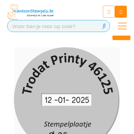
Chatbot
Chat 24/7 met onze chatbot
voor hulp
Contact