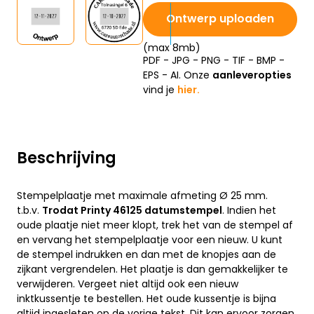
Ontwerp uploaden
(max 8mb)
PDF - JPG - PNG - TIF - BMP -
EPS - AI. Onze
aanleveropties
vind je
hier.
Beschrijving
Stempelplaatje met maximale afmeting Ø 25 mm.
t.b.v.
Trodat Printy 46125 datumstempel
. Indien het
oude plaatje niet meer klopt, trek het van de stempel af
en vervang het stempelplaatje voor een nieuw. U kunt
de stempel indrukken en dan met de knopjes aan de
zijkant vergrendelen. Het plaatje is dan gemakkelijker te
verwijderen. Vergeet niet altijd ook een nieuw
inktkussentje te bestellen. Het oude kussentje is bijna
altijd ingesleten op de vorige tekst. Dit kan ervoor zorgen