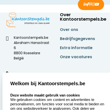
Over
Kantoorstempels.be
Over ons
Kantoorstempels.be
Bedrijfsgegevens
Abraham Hansstraat
Extra informatie
6
8800 Roeselare
Onze vacatures
België
9
2377 beoordelingen
Welkom bij Kantoorstempels.be
Zakelijk:
Klantenservice:
select language
Deze website maakt gebruik van cookies
We gebruiken cookies om content en advertenties te
Aanvraag op maat
Contact opnemen
personaliseren, om functies voor social media te bieden en
om ons websiteverkeer te analyseren. Ook delen we