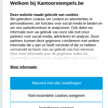
Welkom bij Kantoorstempels.be
Zakelijk:
Klantenservice:
select language
Deze website maakt gebruik van cookies
We gebruiken cookies om content en advertenties te
Aanvraag op maat
Contact opnemen
personaliseren, om functies voor social media te bieden en
om ons websiteverkeer te analyseren. Ook delen we
Betaling &
Veel gestelde vragen
informatie over uw gebruik van onze site met onze
Verzending
partners voor social media, adverteren en analyse. Deze
Retourneren
partners kunnen deze gegevens combineren met andere
Wederverkoper
informatie die u aan ze heeft verstrekt of die ze hebben
Herroepingsrecht
worden
verzameld op basis van uw gebruik van hun services.
Voor meer informatie over de gegevens welke wij
verzamelen verwijzen wij u graag door naar ons privacy
statement.
Productinformatie:
Meer informatie
Instructiepagina
Akkoord met alle instellingen
Aanleverspecificaties
Safety Sheets
Niet essentiële cookies weigeren
Sitemap