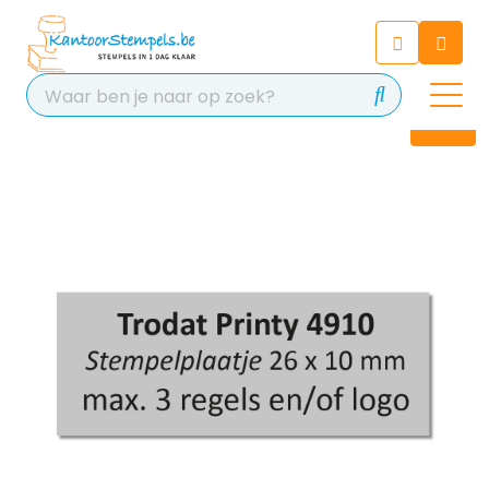
Chatbot
Chat 24/7 met onze chatbot
voor hulp
Contact