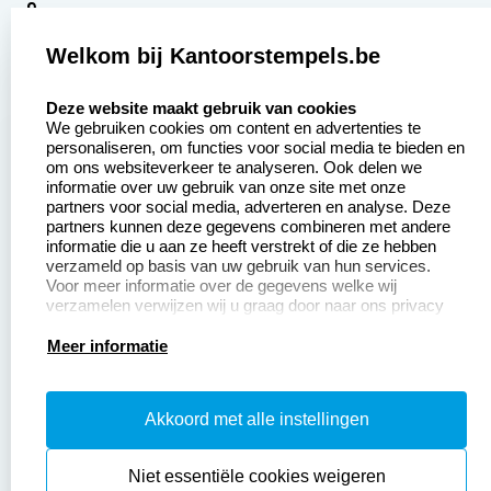
9
2377 beoordelingen
Welkom bij Kantoorstempels.be
Zakelijk:
Klantenservice:
select language
Deze website maakt gebruik van cookies
We gebruiken cookies om content en advertenties te
Aanvraag op maat
Contact opnemen
personaliseren, om functies voor social media te bieden en
om ons websiteverkeer te analyseren. Ook delen we
Betaling &
Veel gestelde vragen
informatie over uw gebruik van onze site met onze
Verzending
partners voor social media, adverteren en analyse. Deze
Retourneren
partners kunnen deze gegevens combineren met andere
Wederverkoper
informatie die u aan ze heeft verstrekt of die ze hebben
Herroepingsrecht
worden
verzameld op basis van uw gebruik van hun services.
Voor meer informatie over de gegevens welke wij
verzamelen verwijzen wij u graag door naar ons privacy
statement.
Productinformatie:
Meer informatie
Instructiepagina
Akkoord met alle instellingen
Aanleverspecificaties
Safety Sheets
Niet essentiële cookies weigeren