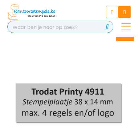
Chatbot
Chat 24/7 met onze chatbot
voor hulp
Contact