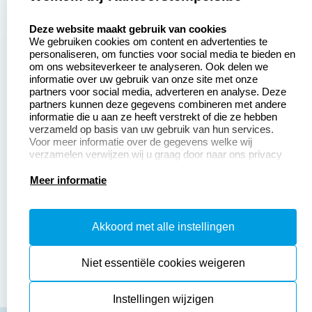
Zakelijk:
Klantenservice:
select language
Deze website maakt gebruik van cookies
We gebruiken cookies om content en advertenties te
Aanvraag op maat
Contact opnemen
personaliseren, om functies voor social media te bieden en
om ons websiteverkeer te analyseren. Ook delen we
Betaling &
Veel gestelde vragen
informatie over uw gebruik van onze site met onze
Verzending
partners voor social media, adverteren en analyse. Deze
Retourneren
partners kunnen deze gegevens combineren met andere
Wederverkoper
informatie die u aan ze heeft verstrekt of die ze hebben
Herroepingsrecht
worden
verzameld op basis van uw gebruik van hun services.
Voor meer informatie over de gegevens welke wij
verzamelen verwijzen wij u graag door naar ons privacy
statement.
Productinformatie:
Meer informatie
Instructiepagina
Akkoord met alle instellingen
Aanleverspecificaties
Safety Sheets
Niet essentiële cookies weigeren
Sitemap
Instellingen wijzigen