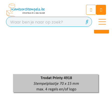
Chatbot
Chat 24/7 met onze chatbot
voor hulp
Contact