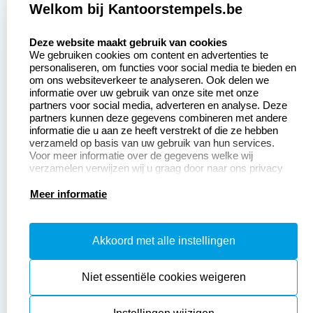
Welkom bij Kantoorstempels.be
Zakelijk:
Klantenservice:
select language
Deze website maakt gebruik van cookies
We gebruiken cookies om content en advertenties te
Aanvraag op maat
Contact opnemen
personaliseren, om functies voor social media te bieden en
om ons websiteverkeer te analyseren. Ook delen we
Betaling &
Veel gestelde vragen
informatie over uw gebruik van onze site met onze
Verzending
partners voor social media, adverteren en analyse. Deze
Retourneren
partners kunnen deze gegevens combineren met andere
Wederverkoper
informatie die u aan ze heeft verstrekt of die ze hebben
Herroepingsrecht
worden
verzameld op basis van uw gebruik van hun services.
Voor meer informatie over de gegevens welke wij
verzamelen verwijzen wij u graag door naar ons privacy
statement.
Productinformatie:
Meer informatie
Instructiepagina
Akkoord met alle instellingen
Aanleverspecificaties
Safety Sheets
Niet essentiële cookies weigeren
Sitemap