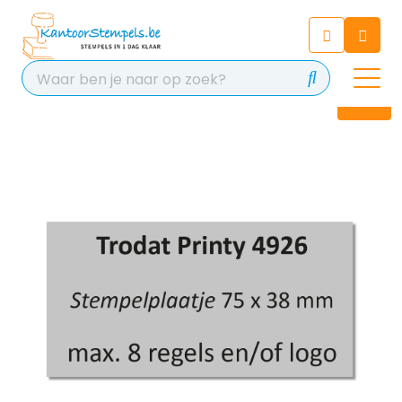
Chatbot
Chat 24/7 met onze chatbot
voor hulp
Contact