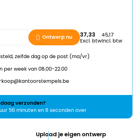
37,33
45,17
Ontwerp nu
Excl. btw
Incl. btw
esteld, zelfde dag op de post (ma/vr)
n per week van 08.00-22.00
verkoop@kantoorstempels.be
ndaag
verzonden?
 uur 56 minuten en 7 seconden over
Upload je eigen ontwerp