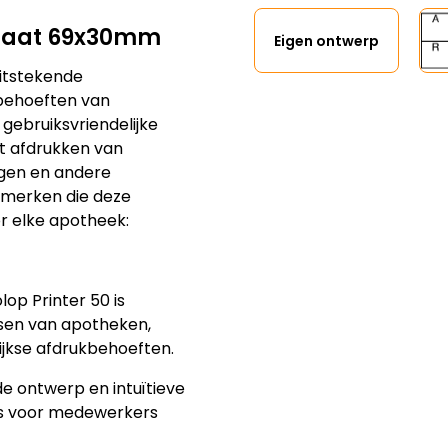
rmaat 69x30mm
Eigen ontwerp
itstekende
 behoeften van
gebruiksvriendelijke
et afdrukken van
ngen en andere
nmerken die deze
r elke apotheek:
op Printer 50 is
isen van apotheken,
jkse afdrukbehoeften.
de ontwerp en intuïtieve
lfs voor medewerkers