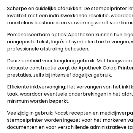
Scherpe en duidelijke afdrukken: De stempelprinter l
kwaliteit met een indrukwekkende resolutie, waardoor
moeiteloos leesbaar is en verwarring wordt voorkome
Personaliseerbare opties: Apotheken kunnen hun eig
aangepaste tekst, logo's of symbolen toe te voegen,
professionele uitstraling behouden.
Duurzaamheid voor langdurig gebruik: Met hoogwaard
robuuste constructie zorgt de Apotheek Colop Printer
prestaties, zelfs bij intensief dagelijks gebruik.
Efficiënte inktvervanging: Het vervangen van het inkt
taak, waardoor eventuele onderbrekingen in het afdr
minimum worden beperkt.
Veelzijdig in gebruik: Naast recepten en medicijnverp
stempelprinter worden ingezet voor het markeren va
documenten en voor verschillende administratieve t