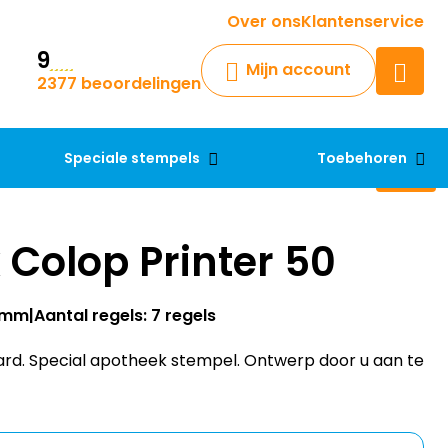
Krijg een antwoord op uw vraag
Over ons
Klantenservice
9
Chatbot
Mijn account
2377 beoordelingen
Chat 24/7 met onze chatbot
voor hulp
Contact
Speciale stempels
Toebehoren
Colop Printer 50
30mm
Aantal regels: 7 regels
ard. Special apotheek stempel. Ontwerp door u aan te