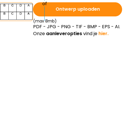
Ontwerp uploaden
(max 8mb)
PDF - JPG - PNG - TIF - BMP - EPS - AI.
Onze
aanleveropties
vind je
hier.