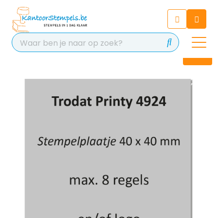
Chatbot
Chat 24/7 met onze chatbot
voor hulp
Contact