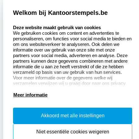
2377 beoordelingen
Welkom bij Kantoorstempels.be
Zakelijk:
Klantenservice:
select language
Deze website maakt gebruik van cookies
We gebruiken cookies om content en advertenties te
Aanvraag op maat
Contact opnemen
personaliseren, om functies voor social media te bieden en
om ons websiteverkeer te analyseren. Ook delen we
Betaling &
Veel gestelde vragen
informatie over uw gebruik van onze site met onze
Verzending
partners voor social media, adverteren en analyse. Deze
Retourneren
partners kunnen deze gegevens combineren met andere
Wederverkoper
informatie die u aan ze heeft verstrekt of die ze hebben
Herroepingsrecht
worden
verzameld op basis van uw gebruik van hun services.
Voor meer informatie over de gegevens welke wij
verzamelen verwijzen wij u graag door naar ons privacy
statement.
Productinformatie:
Meer informatie
Instructiepagina
Akkoord met alle instellingen
Aanleverspecificaties
Safety Sheets
Niet essentiële cookies weigeren