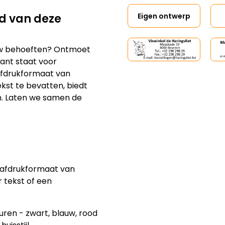
Eigen ontwerp
id van deze
 uw behoeften? Ontmoet
ant staat voor
afdrukformaat van
st te bevatten, biedt
n. Laten we samen de
 afdrukformaat van
 tekst of een
euren - zwart, blauw, rood