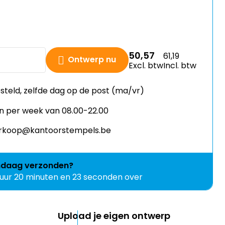
50,57
61,19
Ontwerp nu
Excl. btw
Incl. btw
esteld, zelfde dag op de post (ma/vr)
n per week van 08.00-22.00
verkoop@kantoorstempels.be
ndaag
verzonden?
 uur 20 minuten en 22 seconden over
Upload je eigen ontwerp