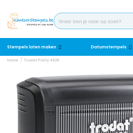
Stempels laten maken
Datumstempels
Home
Trodat Printy 4925