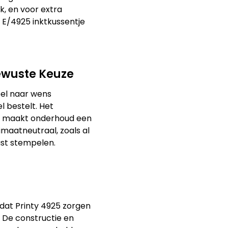
, en voor extra
et E/4925 inktkussentje
ewuste Keuze
el naar wens
 bestelt. Het
en maakt onderhoud een
limaatneutraal, zoals al
ust stempelen.
dat Printy 4925 zorgen
. De constructie en