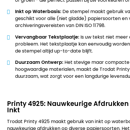
of groen - die perfect passen bij uw voorkeuren of h
Inkt op Waterbasis:
De stempel maakt gebruik van
geschikt voor alle (niet gladde) papiersoorten en
archiveringsvereisten van DIN ISO 11798.
Vervangbaar Tekstplaatje:
Is uw tekst niet meer
probleem. Het tekstplaatje kan eenvoudig worde
de stempel altijd up-to-date blijft.
Duurzaam Ontwerp:
Het stevige maar compacte
hoogwaardige materialen, maakt de Trodat Printy
duurzaam, wat zorgt voor een langdurige levensdu
Printy 4925: Nauwkeurige Afdrukken
Inkt
Trodat Printy 4925 maakt gebruik van inkt op waterba
nauwkeurige afdrukken op diverse papiersoorten. He