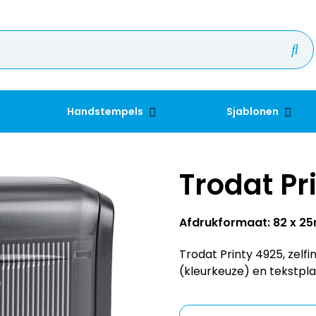
Handstempels
Sjablonen
Trodat Pr
Afdrukformaat: 82 x 
Trodat Printy 4925, zel
(kleurkeuze) en tekstpla