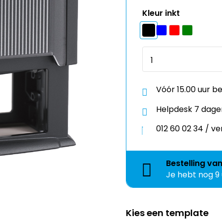
Kleur inkt
Vóór 15.00 uur b
Helpdesk 7 dage
012 60 02 34 / 
Bestelling
va
Je hebt nog
9
Kies een template