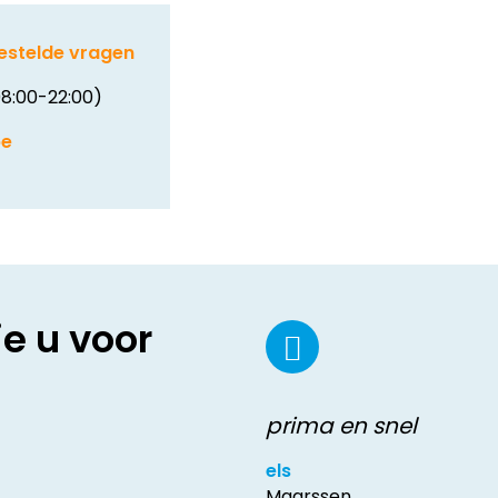
estelde vragen
8:00-22:00)
be
ie u voor
prima en snel
els
Maarssen