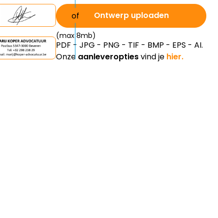
Ontwerp uploaden
(max 8mb)
PDF - JPG - PNG - TIF - BMP - EPS - AI.
Onze
aanleveropties
vind je
hier.