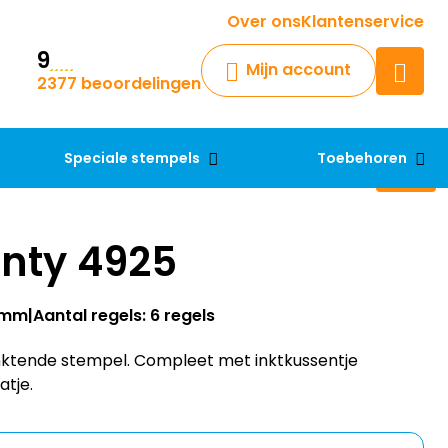
Krijg een antwoord op uw vraag
Over ons
Klantenservice
9
Chatbot
Mijn account
2377 beoordelingen
Chat 24/7 met onze chatbot
voor hulp
Contact
Speciale stempels
Toebehoren
inty 4925
25mm
Aantal regels: 6 regels
finktende stempel. Compleet met inktkussentje
atje.