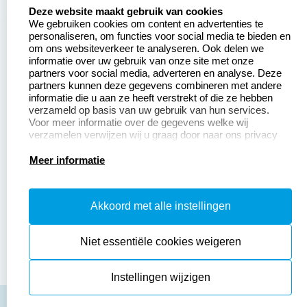
Zakelijk:
Klantenservice:
select language
Deze website maakt gebruik van cookies
We gebruiken cookies om content en advertenties te
Aanvraag op maat
Contact opnemen
personaliseren, om functies voor social media te bieden en
om ons websiteverkeer te analyseren. Ook delen we
Betaling &
Veel gestelde vragen
informatie over uw gebruik van onze site met onze
Verzending
partners voor social media, adverteren en analyse. Deze
Retourneren
partners kunnen deze gegevens combineren met andere
Wederverkoper
informatie die u aan ze heeft verstrekt of die ze hebben
Herroepingsrecht
worden
verzameld op basis van uw gebruik van hun services.
Voor meer informatie over de gegevens welke wij
verzamelen verwijzen wij u graag door naar ons privacy
statement.
Productinformatie:
Meer informatie
Instructiepagina
Akkoord met alle instellingen
Aanleverspecificaties
Safety Sheets
Niet essentiële cookies weigeren
Sitemap
Instellingen wijzigen
algemene voorwaarden
disclaimer
privacy policy
Cookies resetten
© copyright 2026