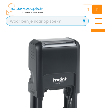
Chatbot
Chat 24/7 met onze chatbot
voor hulp
Contact