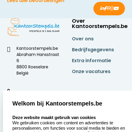
Lees alle beoordelingen
Over
Kantoorstempels.be
Over ons
Kantoorstempels.be
Bedrijfsgegevens
Abraham Hansstraat
Extra informatie
6
8800 Roeselare
Onze vacatures
België
9
2377 beoordelingen
Welkom bij Kantoorstempels.be
Zakelijk:
Klantenservice:
select language
Deze website maakt gebruik van cookies
We gebruiken cookies om content en advertenties te
Aanvraag op maat
Contact opnemen
personaliseren, om functies voor social media te bieden en