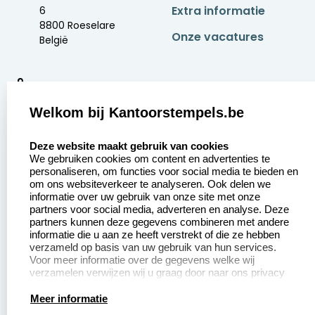
Extra informatie
6
8800 Roeselare
Onze vacatures
België
9
2377 beoordelingen
Welkom bij Kantoorstempels.be
Zakelijk:
Klantenservice:
select language
Deze website maakt gebruik van cookies
We gebruiken cookies om content en advertenties te
Aanvraag op maat
Contact opnemen
personaliseren, om functies voor social media te bieden en
om ons websiteverkeer te analyseren. Ook delen we
Betaling &
Veel gestelde vragen
informatie over uw gebruik van onze site met onze
Verzending
partners voor social media, adverteren en analyse. Deze
Retourneren
partners kunnen deze gegevens combineren met andere
Wederverkoper
informatie die u aan ze heeft verstrekt of die ze hebben
Herroepingsrecht
worden
verzameld op basis van uw gebruik van hun services.
Voor meer informatie over de gegevens welke wij
verzamelen verwijzen wij u graag door naar ons privacy
statement.
Productinformatie:
Meer informatie