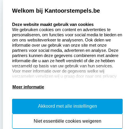
2377 beoordelingen
Welkom bij Kantoorstempels.be
Zakelijk:
Klantenservice:
select language
Deze website maakt gebruik van cookies
We gebruiken cookies om content en advertenties te
Aanvraag op maat
Contact opnemen
personaliseren, om functies voor social media te bieden en
om ons websiteverkeer te analyseren. Ook delen we
Betaling &
Veel gestelde vragen
informatie over uw gebruik van onze site met onze
Verzending
partners voor social media, adverteren en analyse. Deze
Retourneren
partners kunnen deze gegevens combineren met andere
Wederverkoper
informatie die u aan ze heeft verstrekt of die ze hebben
Herroepingsrecht
worden
verzameld op basis van uw gebruik van hun services.
Voor meer informatie over de gegevens welke wij
verzamelen verwijzen wij u graag door naar ons privacy
statement.
Productinformatie:
Meer informatie
Instructiepagina
Akkoord met alle instellingen
Aanleverspecificaties
Safety Sheets
Niet essentiële cookies weigeren