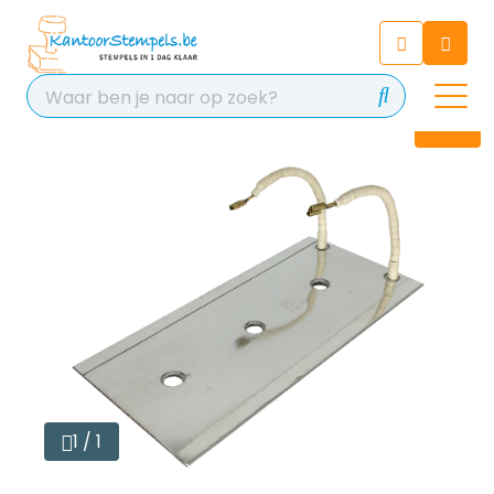
Chatbot
Chat 24/7 met onze chatbot
voor hulp
Contact
1 / 1