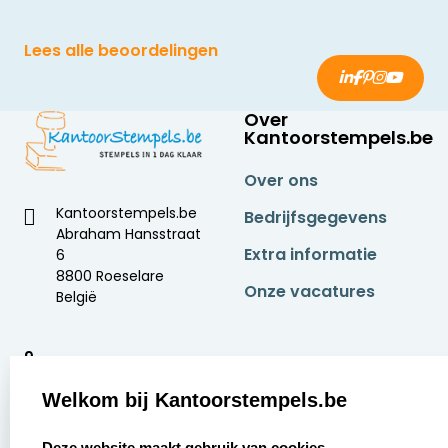
Lees alle beoordelingen
Over
Kantoorstempels.be
Over ons
Kantoorstempels.be
Bedrijfsgegevens
Abraham Hansstraat
Extra informatie
6
8800 Roeselare
Onze vacatures
België
9
2377 beoordelingen
Welkom bij Kantoorstempels.be
Zakelijk:
Klantenservice:
select language
Deze website maakt gebruik van cookies