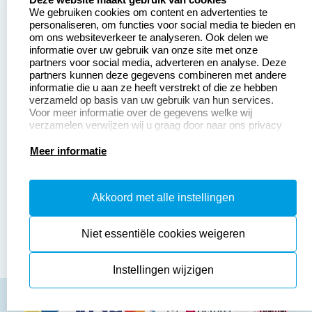
We gebruiken cookies om content en advertenties te
Aanvraag op maat
Contact opnemen
personaliseren, om functies voor social media te bieden en
om ons websiteverkeer te analyseren. Ook delen we
Betaling &
Veel gestelde vragen
informatie over uw gebruik van onze site met onze
Verzending
partners voor social media, adverteren en analyse. Deze
Retourneren
partners kunnen deze gegevens combineren met andere
Wederverkoper
informatie die u aan ze heeft verstrekt of die ze hebben
Herroepingsrecht
worden
verzameld op basis van uw gebruik van hun services.
Voor meer informatie over de gegevens welke wij
verzamelen verwijzen wij u graag door naar ons privacy
statement.
Productinformatie:
Meer informatie
Instructiepagina
Akkoord met alle instellingen
Aanleverspecificaties
Safety Sheets
Niet essentiële cookies weigeren
Sitemap
Instellingen wijzigen
algemene voorwaarden
disclaimer
privacy policy
Cookies resetten
© copyright 2026