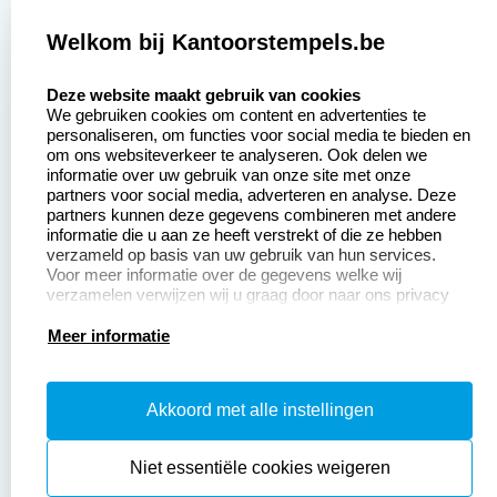
2377 beoordelingen
Welkom bij Kantoorstempels.be
Zakelijk:
Klantenservice:
select language
Deze website maakt gebruik van cookies
We gebruiken cookies om content en advertenties te
Aanvraag op maat
Contact opnemen
personaliseren, om functies voor social media te bieden en
om ons websiteverkeer te analyseren. Ook delen we
Betaling &
Veel gestelde vragen
informatie over uw gebruik van onze site met onze
Verzending
partners voor social media, adverteren en analyse. Deze
Retourneren
partners kunnen deze gegevens combineren met andere
Wederverkoper
informatie die u aan ze heeft verstrekt of die ze hebben
Herroepingsrecht
worden
verzameld op basis van uw gebruik van hun services.
Voor meer informatie over de gegevens welke wij
verzamelen verwijzen wij u graag door naar ons privacy
statement.
Productinformatie:
Meer informatie
Instructiepagina
Akkoord met alle instellingen
Aanleverspecificaties
Safety Sheets
Niet essentiële cookies weigeren