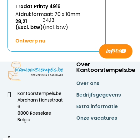
Trodat Printy 4916
Afdrukformaat: 70 x 10mm
34,13
28,21
(Excl. btw)
(Incl. btw)
Ontwerp nu
Over
Kantoorstempels.be
Over ons
Kantoorstempels.be
Bedrijfsgegevens
Abraham Hansstraat
Extra informatie
6
8800 Roeselare
Onze vacatures
België
9