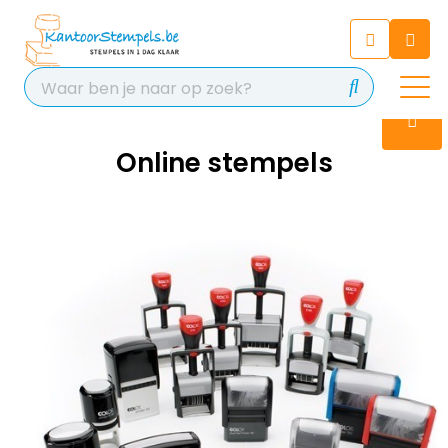
Chatbot
Chat 24/7 met onze chatbot
voor hulp
Contact
Online stempels