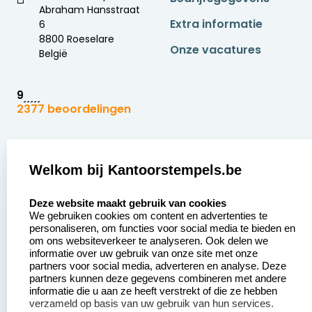
Abraham Hansstraat
Extra informatie
6
8800 Roeselare
Onze vacatures
België
9
2377 beoordelingen
Zakelijk:
Klantenservice:
Welkom bij Kantoorstempels.be
Aanvraag op maat
Contact opnemen
select language
Betaling &
Veel gestelde vragen
Deze website maakt gebruik van cookies
We gebruiken cookies om content en advertenties te
Verzending
personaliseren, om functies voor social media te bieden en
Retourneren
om ons websiteverkeer te analyseren. Ook delen we
Wederverkoper
informatie over uw gebruik van onze site met onze
Herroepingsrecht
worden
partners voor social media, adverteren en analyse. Deze
partners kunnen deze gegevens combineren met andere
informatie die u aan ze heeft verstrekt of die ze hebben
verzameld op basis van uw gebruik van hun services.
Productinformatie: