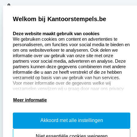
9
2377 beoordelingen
Welkom bij Kantoorstempels.be
Zakelijk:
Klantenservice:
select language
Deze website maakt gebruik van cookies
We gebruiken cookies om content en advertenties te
Aanvraag op maat
Contact opnemen
personaliseren, om functies voor social media te bieden en
om ons websiteverkeer te analyseren. Ook delen we
Betaling &
Veel gestelde vragen
informatie over uw gebruik van onze site met onze
Verzending
partners voor social media, adverteren en analyse. Deze
Retourneren
partners kunnen deze gegevens combineren met andere
Wederverkoper
informatie die u aan ze heeft verstrekt of die ze hebben
Herroepingsrecht
worden
verzameld op basis van uw gebruik van hun services.
Voor meer informatie over de gegevens welke wij
verzamelen verwijzen wij u graag door naar ons privacy
statement.
Productinformatie:
Meer informatie
Instructiepagina
Akkoord met alle instellingen
Aanleverspecificaties
Safety Sheets
Niet essentiële cookies weigeren