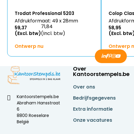
Trodat Professional 5203
Colop Cla
Afdrukformaat: 49 x 28mm
Afdrukfor
71,84
59,37
58,95
(Excl. btw)
(Incl. btw)
(Excl. btw
Ontwerp nu
Ontwerp 
Over
Kantoorstempels.be
Over ons
Kantoorstempels.be
Bedrijfsgegevens
Abraham Hansstraat
Extra informatie
6
8800 Roeselare
Onze vacatures
België