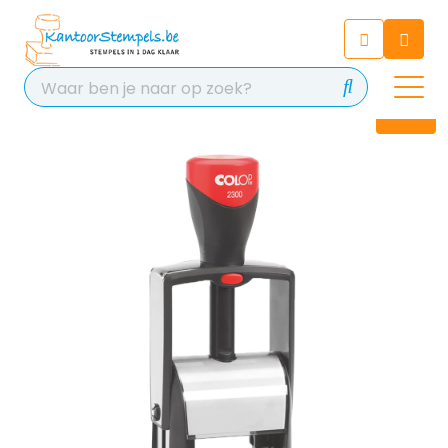
Chatbot
Chat 24/7 met onze chatbot
voor hulp
Contact