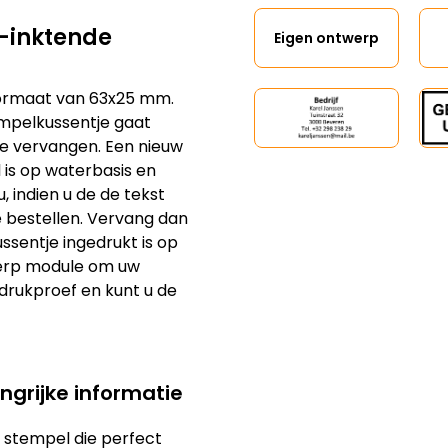
Eigen ontwerp
lf-inktende
formaat van 63x25 mm.
empelkussentje gaat
te vervangen. Een nieuw
l is op waterbasis en
u, indien u de de tekst
je bestellen. Vervang dan
ssentje ingedrukt is op
werp module om uw
 drukproef en kunt u de
ngrijke informatie
e stempel die perfect