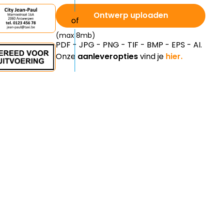
Ontwerp uploaden
(max 8mb)
PDF - JPG - PNG - TIF - BMP - EPS - AI.
Onze
aanleveropties
vind je
hier.