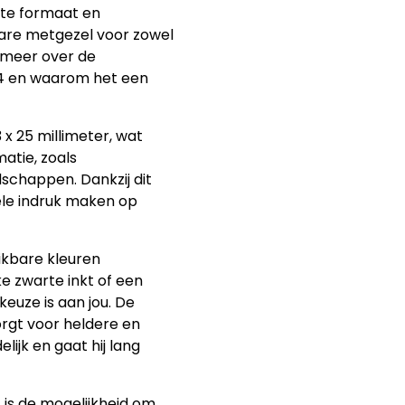
cte formaat en
bare metgezel voor zowel
e meer over de
4 en waarom het een
x 25 millimeter, wat
atie, zoals
schappen. Dankzij dit
ele indruk maken op
ikbare kleuren
ke zwarte inkt of een
keuze is aan jou. De
orgt voor heldere en
lijk en gaat hij lang
 is de mogelijkheid om