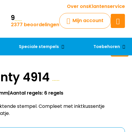
Krijg een antwoord op uw vraag
Over ons
Klantenservice
9
Chatbot
Mijn account
2377 beoordelingen
Chat 24/7 met onze chatbot
voor hulp
Contact
Speciale stempels
Toebehoren
inty 4914
25mm
Aantal regels: 6 regels
inktende stempel. Compleet met inktkussentje
atje.