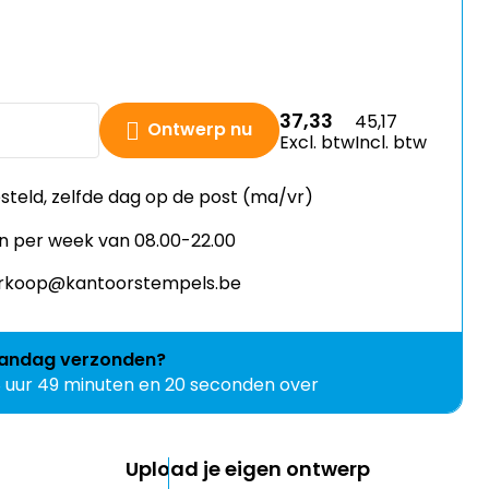
37,33
45,17
Ontwerp nu
Excl. btw
Incl. btw
esteld, zelfde dag op de post (ma/vr)
n per week van 08.00-22.00
verkoop@kantoorstempels.be
andag
verzonden?
8 uur 49 minuten en 19 seconden over
Upload je eigen ontwerp