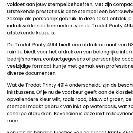
voldoet aan jouw stempelbehoeften. Met zijn compa
uitstekende prestaties is deze stempel een betrouw
zakelijk als persoonlijk gebruik. In deze tekst ontdek j
indrukwekkende kenmerken van de Trodat Printy 491
uitstekende keuze is.
De Trodat Printy 4914 biedt een afdrukformaat van 63 
ruimte biedt voor het afdrukken van belangrijke inform
bedrijfsnamen, contactgegevens of persoonlijke bood
veelzijdige formaat kun je met gemak een profession
diverse documenten.
Wat de Trodat Printy 4914 onderscheidt, zijn de besch
inktkussens. Of je nu de voorkeur geeft aan de klassie
opvallendere kleur wilt, zoals rood, blauw of groen, de 
stempel maakt gebruik van inkt op waterbasis, wat z
scherpe afdrukken. Bovendien is deze inkt milieuvriende
mee.
Een van de handige functies van de Trodat Printy 4914