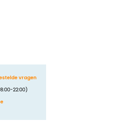
estelde vragen
8:00-22:00)
be