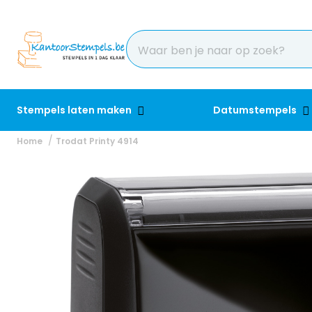
Stempels laten maken
Datumstempels
Home
Trodat Printy 4914