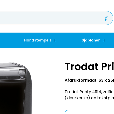
Handstempels
Sjablonen
Trodat Pr
Afdrukformaat: 63 x 
Trodat Printy 4914, zelf
(kleurkeuze) en tekstpla
Kleur inkt