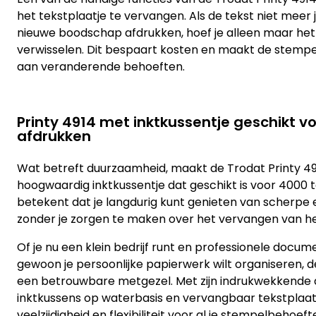
het tekstplaatje te vervangen. Als de tekst niet meer jui
nieuwe boodschap afdrukken, hoef je alleen maar het 
verwisselen. Dit bespaart kosten en maakt de stempe
aan veranderende behoeften.
Printy 4914 met inktkussentje geschikt v
afdrukken
Wat betreft duurzaamheid, maakt de Trodat Printy 49
hoogwaardig inktkussentje dat geschikt is voor 4000 t
betekent dat je langdurig kunt genieten van scherpe
zonder je zorgen te maken over het vervangen van het
Of je nu een klein bedrijf runt en professionele docum
gewoon je persoonlijke papierwerk wilt organiseren, de
een betrouwbare metgezel. Met zijn indrukwekkende 
inktkussens op waterbasis en vervangbaar tekstplaat
veelzijdigheid en flexibiliteit voor al je stempelbehoeft