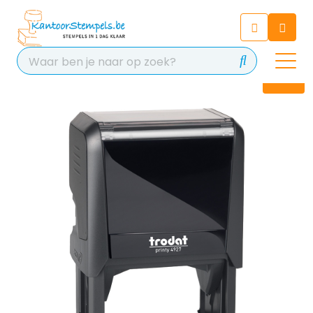
Chatbot
Chat 24/7 met onze chatbot
voor hulp
Contact