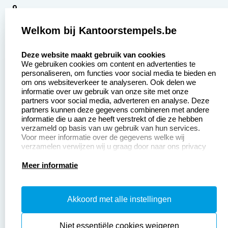
9
2377 beoordelingen
Welkom bij Kantoorstempels.be
Zakelijk:
Klantenservice:
select language
Deze website maakt gebruik van cookies
We gebruiken cookies om content en advertenties te
Aanvraag op maat
Contact opnemen
personaliseren, om functies voor social media te bieden en
om ons websiteverkeer te analyseren. Ook delen we
Betaling &
Veel gestelde vragen
informatie over uw gebruik van onze site met onze
Verzending
partners voor social media, adverteren en analyse. Deze
Retourneren
partners kunnen deze gegevens combineren met andere
Wederverkoper
informatie die u aan ze heeft verstrekt of die ze hebben
Herroepingsrecht
worden
verzameld op basis van uw gebruik van hun services.
Voor meer informatie over de gegevens welke wij
verzamelen verwijzen wij u graag door naar ons privacy
statement.
Productinformatie:
Meer informatie
Instructiepagina
Akkoord met alle instellingen
Aanleverspecificaties
Safety Sheets
Niet essentiële cookies weigeren