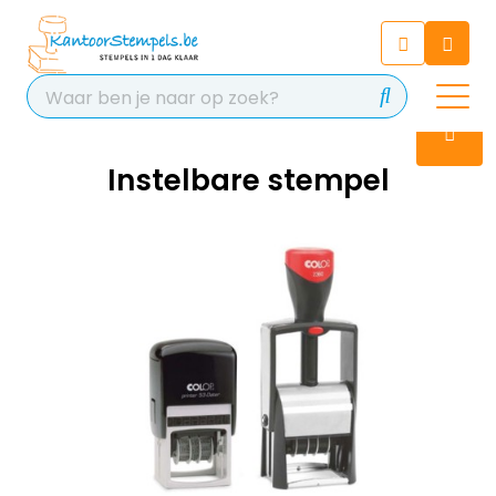
Chatbot
Chat 24/7 met onze chatbot
voor hulp
Contact
Instelbare stempel