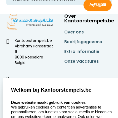
een vaste tekst samen met losse letters. Die blijft
Een
numeroteur
is een speciale instelbare
gelijk totdat u de tekst opnieuw wijzigt.
stempel voor het automatisch nummeren van
documenten. U stelt zelf het startnummer in,
Over
Kantoorstempels.be
waarna het nummer automatisch oploopt. Bij
veel modellen kunt u het nummer ook vastzetten
wanneer u meerdere afdrukken met hetzelfde
Over ons
nummer wilt maken.
Kantoorstempels.be
Bedrijfsgegevens
Abraham Hansstraat
Extra informatie
6
8800 Roeselare
Onze vacatures
België
9
2378 beoordelingen
Welkom bij Kantoorstempels.be
Zakelijk:
Klantenservice:
select language
Deze website maakt gebruik van cookies
We gebruiken cookies om content en advertenties te
Aanvraag op maat
Contact opnemen
personaliseren, om functies voor social media te bieden en
om ons websiteverkeer te analyseren. Ook delen we